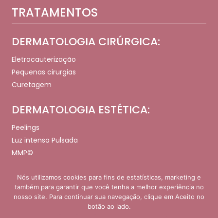
TRATAMENTOS
DERMATOLOGIA CIRÚRGICA:
Eletrocauterização
Pequenas cirurgias
Curetagem
DERMATOLOGIA ESTÉTICA:
Peelings
Luz intensa Pulsada
MMP©
Nós utilizamos cookies para fins de estatísticas, marketing e
também para garantir que você tenha a melhor experiência no
nosso site. Para continuar sua navegação, clique em Aceito no
Copyright © - 2026. Todos os direitos reservados.
botão ao lado.
Desenvolvido e Gerenciado por
Agência de Marketing