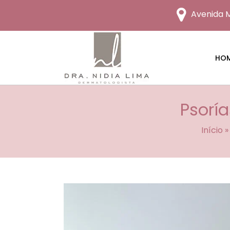
Avenida M
HO
Psorí
Início