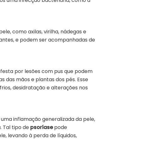
ós uma infecção bacteriana, como a
ele, como axilas, virilha, nádegas e
rilhantes, e podem ser acompanhadas de
nifesta por lesões com pus que podem
mas das mãos e plantas dos pés. Esse
rios, desidratação e alterações nos
or uma inflamação generalizada da pele,
 Tal tipo de
psoríase
pode
e, levando à perda de líquidos,