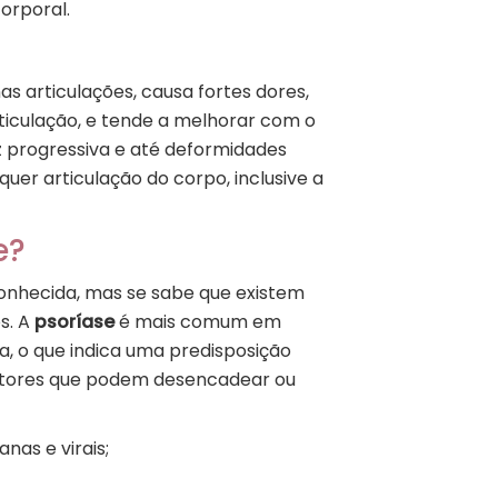
orporal.
as articulações, causa fortes dores,
ticulação, e tende a melhorar com o
z progressiva e até deformidades
er articulação do corpo, inclusive a
e?
onhecida, mas se sabe que existem
s. A
psoríase
é mais comum em
, o que indica uma predisposição
 fatores que podem desencadear ou
nas e virais;