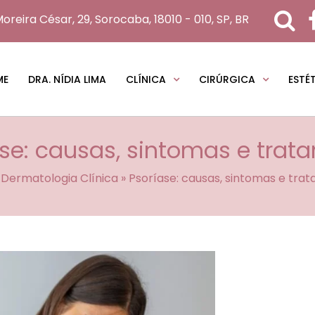
oreira César, 29, Sorocaba, 18010 - 010, SP, BR
ME
DRA. NÍDIA LIMA
CLÍNICA
CIRÚRGICA
ESTÉ
ase: causas, sintomas e trat
»
Dermatologia Clínica
»
Psoríase: causas, sintomas e tra