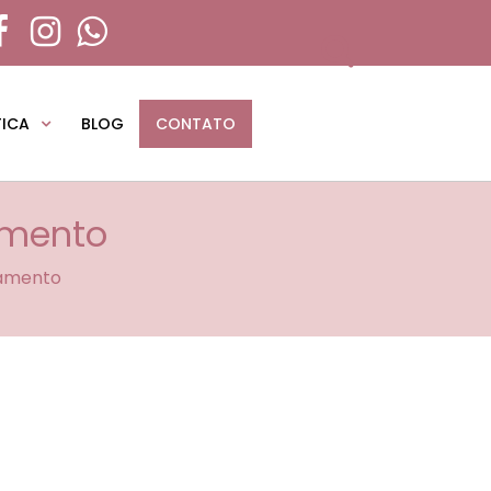
TICA
BLOG
CONTATO
amento
tamento