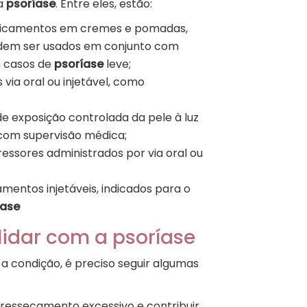
 a
psoríase
. Entre eles, estão:
dicamentos em cremes e pomadas,
odem ser usados em conjunto com
m casos de
psoríase
leve;
via oral ou injetável, como
e exposição controlada da pele à luz
 com supervisão médica;
ssores administrados por via oral ou
entos injetáveis, indicados para o
íase
idar com a psoríase
a condição, é preciso seguir algumas
 ressecamento excessivo e contribuir