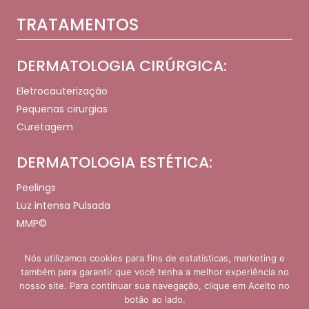
TRATAMENTOS
DERMATOLOGIA CIRÚRGICA:
Eletrocauterização
Pequenas cirurgias
Curetagem
DERMATOLOGIA ESTÉTICA:
Peelings
Luz intensa Pulsada
MMP©
Nós utilizamos cookies para fins de estatísticas, marketing e
também para garantir que você tenha a melhor experiência no
nosso site. Para continuar sua navegação, clique em Aceito no
Copyright © - 2026. Todos os direitos reservados.
botão ao lado.
Desenvolvido e Gerenciado por
Agência de Marketing